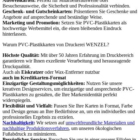
Ausweiskarten:
Perfekt für Mitarbeiterausweise oder
Besucherausweise, die Sicherheit und Professionalität verbinden.
Geschenk- und Gutscheinkarten:
Präsentieren Sie Geschenke und
Angebote auf ansprechende und beständige Weise.
Marketing und Promotion:
Setzen Sie PVC-Plastikkarten als
hochwertige Werbemittel ein, die einen bleibenden Eindruck
hinterlassen.
Warum PVC-Plastikkarten von Druckerei WENZEL?
Höchste Qualität:
Mit über 50 Jahren Erfahrung im Druckbereich
garantieren wir Ihnen exzellente Verarbeitung und herausragende
Druckqualität.
Auch als
Eiskratzer
oder Wax-Entferner nutzbar
auch im Kreditkarten-Format
Einzigartige Gestaltungsmöglichkeiten:
Nutzen Sie unsere
kreativen Designservices, um einzigartige und ansprechende PVC-
Plastikkarten zu gestalten, die Ihre Markenidentität perfekt
widerspiegeln.
Flexibilität und Vielfalt:
Passen Sie Ihre Karten in Format, Farbe
und Design genau an Ihre Bedürfnisse an, um ein individuelles und
professionelles Ergebnis zu erzielen.
Nachhaltigkeit
:
Wir setzen auf
umweltfreundliche Materialien und
nachhaltige Produktionsverfahren
, um unseren ökologischen
Fußabdruck zu minimieren.
Persönlicher Service:
Besuchen Sie uns in einer unserer Filialen in