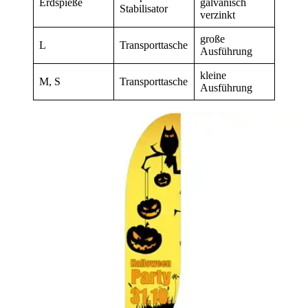
Erdspieße
galvanisch
Stabilisator
verzinkt
große
L
Transporttasche
Ausführung
kleine
M, S
Transporttasche
Ausführung