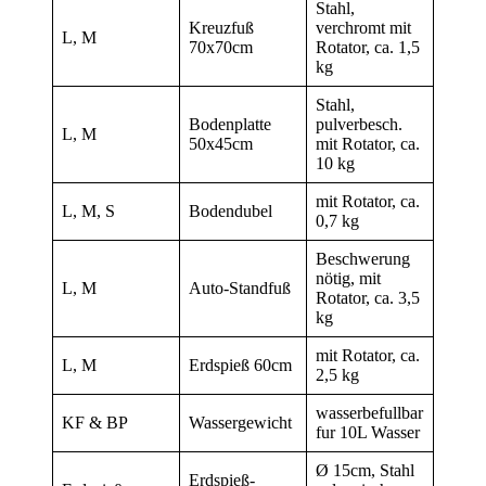
Stahl,
Kreuzfuß
verchromt mit
L, M
70x70cm
Rotator, ca. 1,5
kg
Stahl,
Bodenplatte
pulverbesch.
L, M
50x45cm
mit Rotator, ca.
10 kg
mit Rotator, ca.
L, M, S
Bodendubel
0,7 kg
Beschwerung
nötig, mit
L, M
Auto-Standfuß
Rotator, ca. 3,5
kg
mit Rotator, ca.
L, M
Erdspieß 60cm
2,5 kg
wasserbefullbar
KF & BP
Wassergewicht
fur 10L Wasser
Ø 15cm, Stahl
Erdspieß-