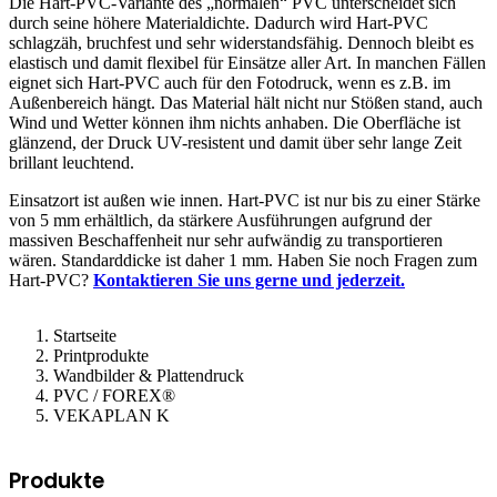
Die Hart-PVC-Variante des „normalen“ PVC unterscheidet sich
durch seine höhere Materialdichte. Dadurch wird Hart-PVC
schlagzäh, bruchfest und sehr widerstandsfähig. Dennoch bleibt es
elastisch und damit flexibel für Einsätze aller Art. In manchen Fällen
eignet sich Hart-PVC auch für den Fotodruck, wenn es z.B. im
Außenbereich hängt. Das Material hält nicht nur Stößen stand, auch
Wind und Wetter können ihm nichts anhaben. Die Oberfläche ist
glänzend, der Druck UV-resistent und damit über sehr lange Zeit
brillant leuchtend.
Einsatzort ist außen wie innen. Hart-PVC ist nur bis zu einer Stärke
von 5 mm erhältlich, da stärkere Ausführungen aufgrund der
massiven Beschaffenheit nur sehr aufwändig zu transportieren
wären. Standarddicke ist daher 1 mm. Haben Sie noch Fragen zum
Hart-PVC?
Kontaktieren Sie uns gerne und jederzeit.
Startseite
Printprodukte
Wandbilder & Plattendruck
PVC / FOREX®
VEKAPLAN K
Produkte